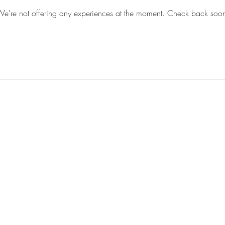
e're not offering any experiences at the moment. Check back soo
©2019 - site
réalisé
par elisecoqueret.dunked.com