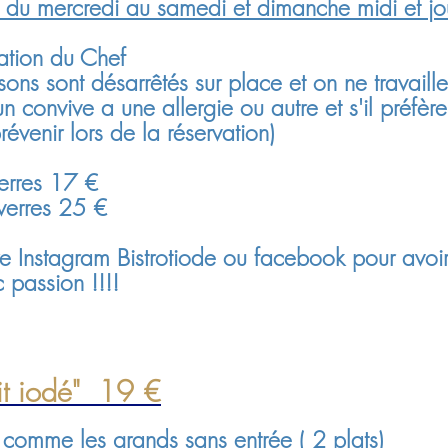
s du mercredi au samedi et dimanche midi et jou
ration du Chef
sons sont désarrêtés sur place et on ne travaille
un convive a une allergie ou autre et s'il préfè
enir lors de la réservation)
rres 17 €
erres 25 €
tre Instagram Bistrotiode ou facebook pour avoi
 passion !!!!
it iodé" 19 €
comme les grands sans entrée ( 2 plats)