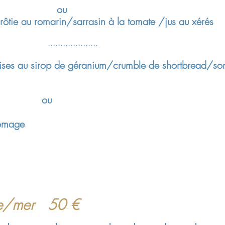
ou
 rôtie au romarin/sarrasin à la tomate /jus au xérés
.............
ises au sirop de géranium/crumble de shortbread/sor
u
romage
re/mer 50 €