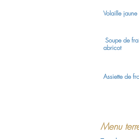
Volaille jaune
.......
Soupe de fra
abricot
o
Assiette de f
Menu ter