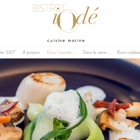
cuisine marine
site 360°
A propos
Dans l'assiette...
Dans le verre...
Bons cadea