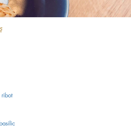
s
 ribot
asilic