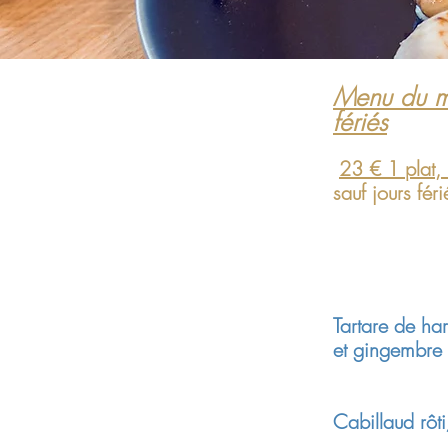
Menu du ma
fériés
23 € 1 plat,
sauf jours féri
Tartare de ha
et gingembre
......
Cabillaud rôt