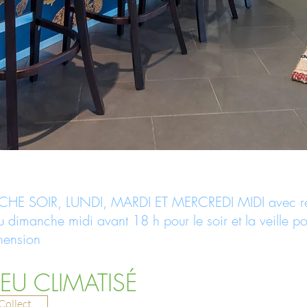
HE SOIR, LUNDI, MARDI ET MERCREDI MIDI
avec ré
 du dimanche midi avant 18 h pour le soir et la veille 
hension
EU CLIMATISÉ
Collect