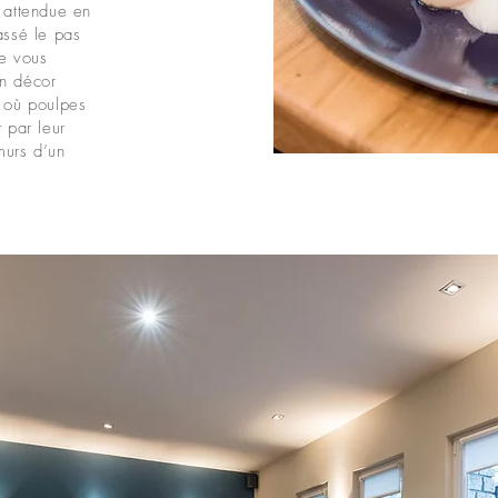
e attendue en
assé le pas
he vous
un décor
 où poulpes
 par leur
 murs d’un