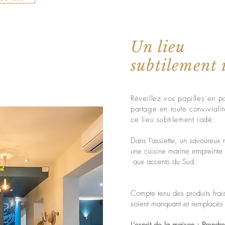
restaurant sera ouvert le mercredi midi et soir (sur réser
Un lieu
subtilement i
Réveillez vos papilles en 
partage en toute conviviali
ce lieu subtilement iodé.
Dans l’assiette, un savoureux 
une cuisine marine empreinte d
aux accents du Sud.
Compte tenu des produits frais u
soient manquant et remplacé