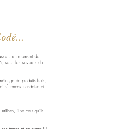
vation)
odé...
passant un moment de
té, sous les saveurs de
mélange de produits frais,
’influences Irlandaise et
tilisés, il se peut qu'ils
s