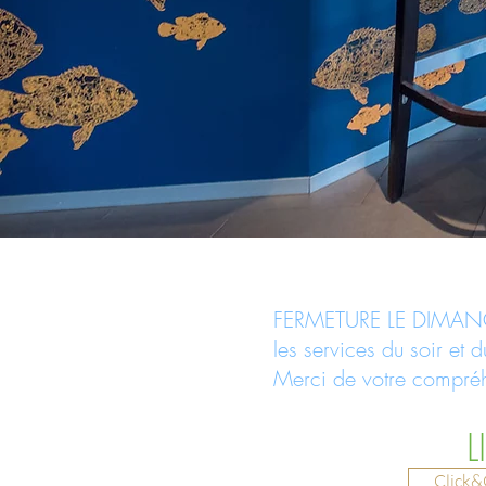
FERMETURE LE DIMANC
les services du soir et
Merci de votre compré
LI
Click&