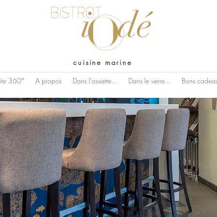
cuisine marine
site 360°
A propos
Dans l'assiette...
Dans le verre...
Bons cadea